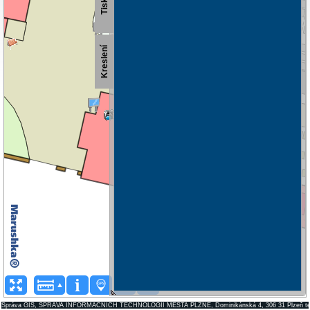
Správa GIS, SPRÁVA INFORMAČNÍCH TECHNOLOGIÍ MĚSTA PLZNĚ, Dominikánská 4, 306 31 Plzeň tel.: +